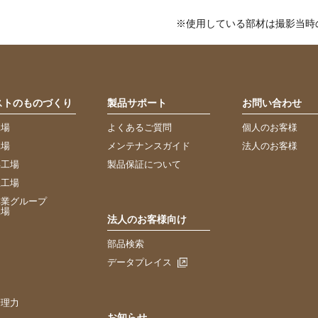
※使用している部材は撮影当時
ストのものづくり
製品サポート
お問い合わせ
工場
よくあるご質問
個人のお客様
工場
メンテナンスガイド
法人のお客様
浜工場
製品保証について
里工場
林業グループ
工場
法人のお客様向け
部品検索
力
データプレイス
力
力
管理力
お知らせ