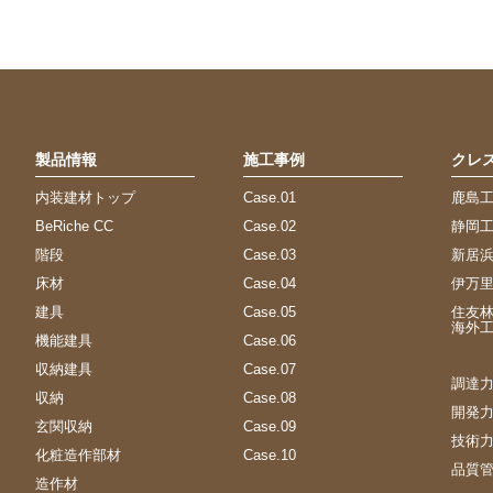
製品情報
施工事例
クレ
内装建材トップ
Case.01
鹿島
BeRiche CC
Case.02
静岡
階段
Case.03
新居
床材
Case.04
伊万
建具
Case.05
住友
海外
機能建具
Case.06
収納建具
Case.07
調達
収納
Case.08
開発
玄関収納
Case.09
技術
化粧造作部材
Case.10
品質
造作材