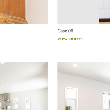
Case.06
view more